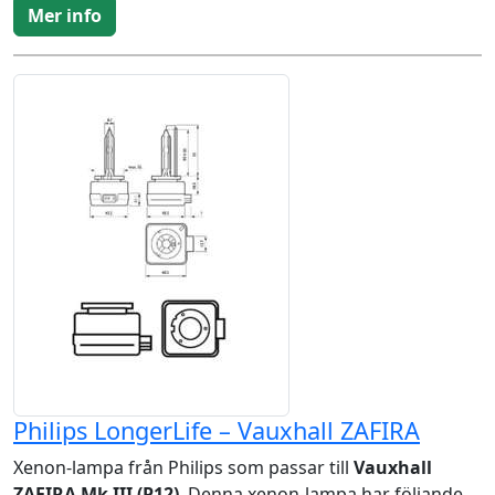
Mer info
Philips LongerLife – Vauxhall ZAFIRA
Xenon-lampa från Philips som passar till
Vauxhall
ZAFIRA Mk III (P12)
. Denna xenon-lampa har följande