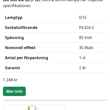
specifikationer.
Lamptyp
D1S
Sockelutförande
Pk32d-2
Spänning
85 Volt
Nominell effekt
35 Watt
Antal per förpackning
1 st
Garanti
2 år
1 248 kr
Mer info