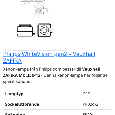
Philips WhiteVision gen2 – Vauxhall
ZAFIRA
Xenon-lampa från Philips som passar till
Vauxhall
ZAFIRA Mk III (P12)
. Denna xenon-lampa har följande
specifikationer.
Lamptyp
D1S
Sockelutförande
Pk32d-2
Spänning
85 Volt