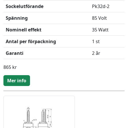
Sockelutförande
Pk32d-2
Spänning
85 Volt
Nominell effekt
35 Watt
Antal per förpackning
1 st
Garanti
2 år
865 kr
Mer info