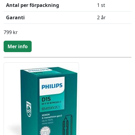
Antal per förpackning
1 st
Garanti
2 år
799 kr
Mer info