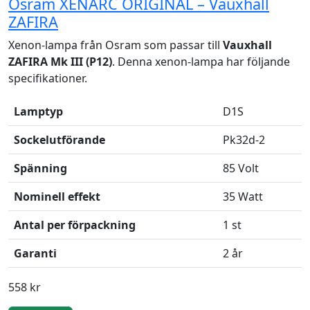
Osram XENARC ORIGINAL – Vauxhall
ZAFIRA
Xenon-lampa från Osram som passar till
Vauxhall
ZAFIRA Mk III (P12)
. Denna xenon-lampa har följande
specifikationer.
Lamptyp
D1S
Sockelutförande
Pk32d-2
Spänning
85 Volt
Nominell effekt
35 Watt
Antal per förpackning
1 st
Garanti
2 år
558 kr