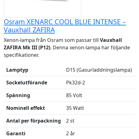
Osram XENARC COOL BLUE INTENSE –
Vauxhall ZAFIRA
Xenon-lampa från Osram som passar till
Vauxhall
ZAFIRA Mk III (P12)
. Denna xenon-lampa har följande
specifikationer.
Lamptyp
D1S (Gasurladdningslampa)
Sockelutförande
Pk32d-2
Spänning
85 Volt
Nominell effekt
35 Watt
Antal per förpackning
2 st
Garanti
2 år