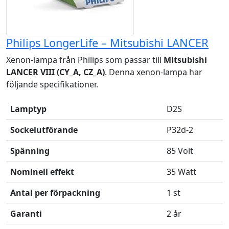
Philips LongerLife – Mitsubishi LANCER
Xenon-lampa från Philips som passar till
Mitsubishi
LANCER VIII (CY_A, CZ_A)
. Denna xenon-lampa har
följande specifikationer.
Lamptyp
D2S
Sockelutförande
P32d-2
Spänning
85 Volt
Nominell effekt
35 Watt
Antal per förpackning
1 st
Garanti
2 år