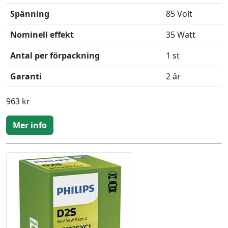
Spänning
85 Volt
Nominell effekt
35 Watt
Antal per förpackning
1 st
Garanti
2 år
963 kr
Mer info