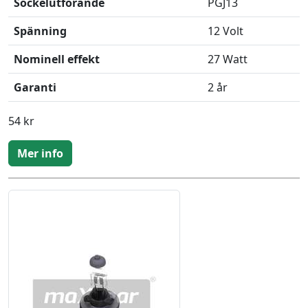
Sockelutförande
PGJ13
Spänning
12 Volt
Nominell effekt
27 Watt
Garanti
2 år
54 kr
Mer info