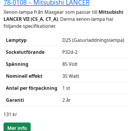
78-0108 – Mitsubishi LANCER
Xenon-lampa från Maxgear som passar till
Mitsubishi
LANCER VII (CS_A, CT_A)
. Denna xenon-lampa har
följande specifikationer.
Lamptyp
D2S (Gasurladdningslampa)
Sockelutförande
P32d-2
Spänning
85 Volt
Nominell effekt
35 Watt
Antal per förpackning
1 st
Garanti
2 år
131 kr
Mer info