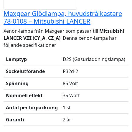
Maxgear Glödlampa, huvudstrålkastare
78-0108 – Mitsubishi LANCER
Xenon-lampa från Maxgear som passar till
Mitsubishi
LANCER VIII (CY_A, CZ_A)
. Denna xenon-lampa har
följande specifikationer.
Lamptyp
D2S (Gasurladdningslampa)
Sockelutförande
P32d-2
Spänning
85 Volt
Nominell effekt
35 Watt
Antal per förpackning
1 st
Garanti
2 år