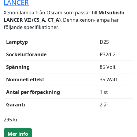
LANCER
Xenon-lampa från Osram som passar till
Mitsubishi
LANCER VII (CS_A, CT_A)
. Denna xenon-lampa har
följande specifikationer.
Lamptyp
D2S
Sockelutförande
P32d-2
Spänning
85 Volt
Nominell effekt
35 Watt
Antal per förpackning
1 st
Garanti
2 år
295 kr
Mer info