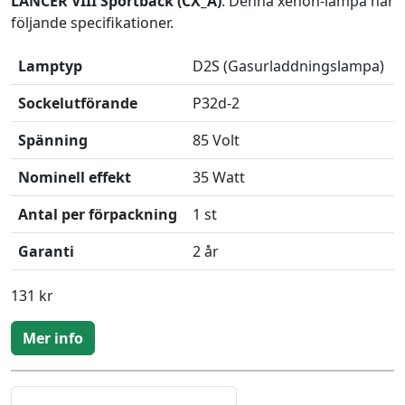
LANCER VIII Sportback (CX_A)
. Denna xenon-lampa har
följande specifikationer.
Lamptyp
D2S (Gasurladdningslampa)
Sockelutförande
P32d-2
Spänning
85 Volt
Nominell effekt
35 Watt
Antal per förpackning
1 st
Garanti
2 år
131 kr
Mer info