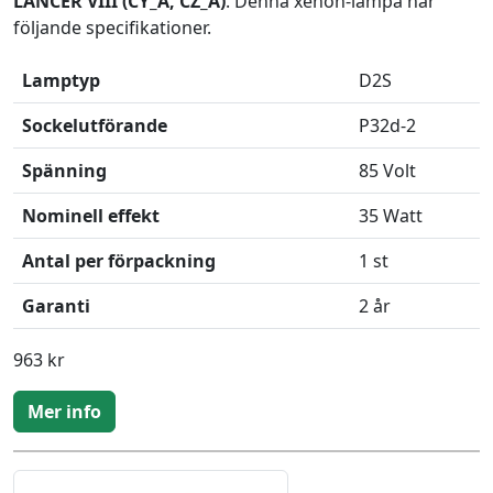
LANCER VIII (CY_A, CZ_A)
. Denna xenon-lampa har
följande specifikationer.
Lamptyp
D2S
Sockelutförande
P32d-2
Spänning
85 Volt
Nominell effekt
35 Watt
Antal per förpackning
1 st
Garanti
2 år
963 kr
Mer info