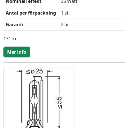
Nominell effekt
35 Watt
Antal per förpackning
1 st
Garanti
2 år
131 kr
Mer info