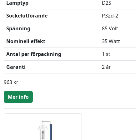
Lamptyp
D2S
Sockelutförande
P32d-2
Spänning
85 Volt
Nominell effekt
35 Watt
Antal per förpackning
1 st
Garanti
2 år
963 kr
Mer info