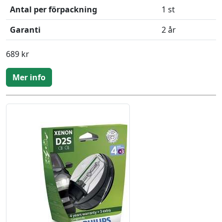
Antal per förpackning
1 st
Garanti
2 år
689 kr
Mer info