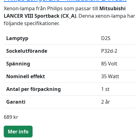
Xenon-lampa från Philips som passar till
Mitsubishi
LANCER VIII Sportback (CX_A)
. Denna xenon-lampa har
följande specifikationer.
Lamptyp
D2S
Sockelutförande
P32d-2
Spänning
85 Volt
Nominell effekt
35 Watt
Antal per förpackning
1 st
Garanti
2 år
689 kr
Mer info