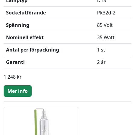
Lamptyp
D1S
Sockelutförande
Pk32d-2
Spänning
85 Volt
Nominell effekt
35 Watt
Antal per förpackning
1 st
Garanti
2 år
1 248 kr
Mer info