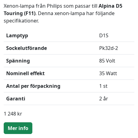
Xenon-lampa från Philips som passar till
Alpina D5
Touring (F11)
. Denna xenon-lampa har följande
specifikationer.
Lamptyp
D1S
Sockelutförande
Pk32d-2
Spänning
85 Volt
Nominell effekt
35 Watt
Antal per förpackning
1 st
Garanti
2 år
1 248 kr
Mer info