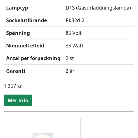
Lamptyp
D1S (Gasurladdningslampa)
Sockelutförande
Pk32d-2
Spänning
85 Volt
Nominell effekt
35 Watt
Antal per förpackning
2 st
Garanti
2 år
1 357 kr
Mer info