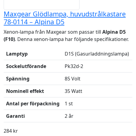
Maxgear Glödlampa, huvudstrålkastare
78-0114 – Alpina D5
Xenon-lampa från Maxgear som passar till
Alpina D5
(F10)
. Denna xenon-lampa har följande specifikationer.
Lamptyp
D1S (Gasurladdningslampa)
Sockelutförande
Pk32d-2
Spänning
85 Volt
Nominell effekt
35 Watt
Antal per förpackning
1 st
Garanti
2 år
284 kr