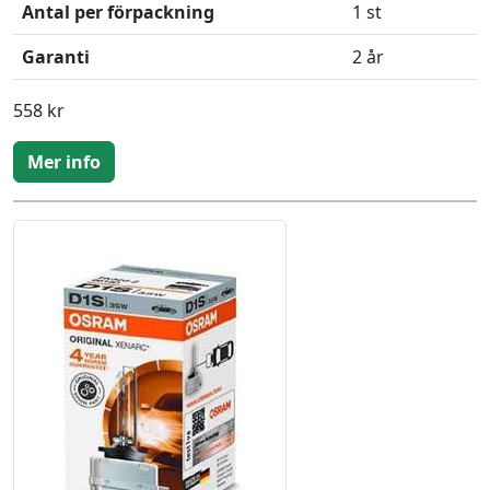
Antal per förpackning
1 st
Garanti
2 år
558 kr
Mer info