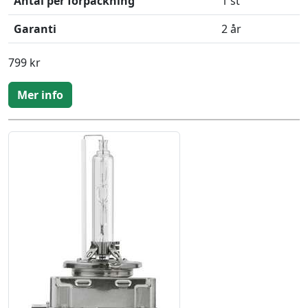
Antal per förpackning
1 st
Garanti
2 år
799 kr
Mer info