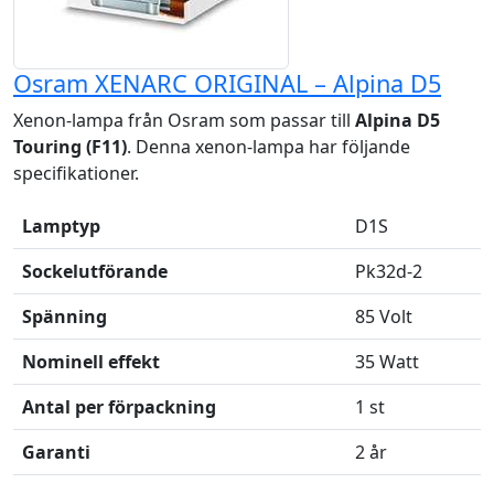
Osram XENARC ORIGINAL – Alpina D5
Xenon-lampa från Osram som passar till
Alpina D5
Touring (F11)
. Denna xenon-lampa har följande
specifikationer.
Lamptyp
D1S
Sockelutförande
Pk32d-2
Spänning
85 Volt
Nominell effekt
35 Watt
Antal per förpackning
1 st
Garanti
2 år