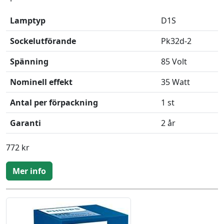
Lamptyp
D1S
Sockelutförande
Pk32d-2
Spänning
85 Volt
Nominell effekt
35 Watt
Antal per förpackning
1 st
Garanti
2 år
772 kr
Mer info