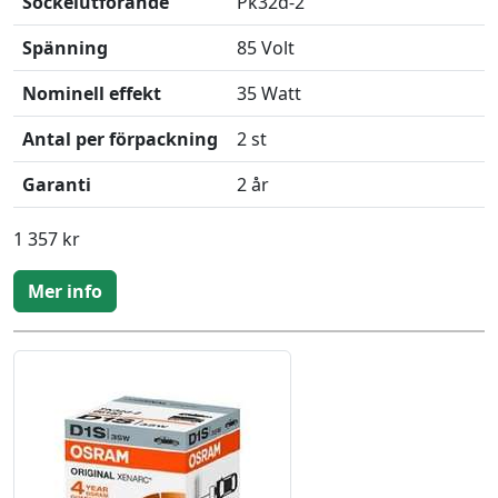
Sockelutförande
Pk32d-2
Spänning
85 Volt
Nominell effekt
35 Watt
Antal per förpackning
2 st
Garanti
2 år
1 357 kr
Mer info