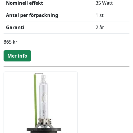
Nominell effekt
35 Watt
Antal per förpackning
1 st
Garanti
2 år
865 kr
Mer info