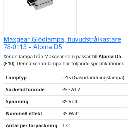
Maxgear Glödlampa, huvudstrålkastare
78-0113 – Alpina D5
Xenon-lampa från Maxgear som passar till
Alpina D5
(F10)
. Denna xenon-lampa har följande specifikationer.
Lamptyp
D1S (Gasurladdningslampa)
Sockelutförande
Pk32d-2
Spänning
85 Volt
Nominell effekt
35 Watt
Antal per förpackning
1 st