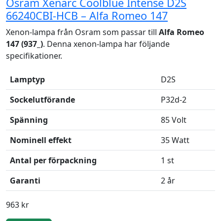
Osram Xenarc Coolblue Intense D2S
66240CBI-HCB – Alfa Romeo 147
Xenon-lampa från Osram som passar till
Alfa Romeo
147 (937_)
. Denna xenon-lampa har följande
specifikationer.
Lamptyp
D2S
Sockelutförande
P32d-2
Spänning
85 Volt
Nominell effekt
35 Watt
Antal per förpackning
1 st
Garanti
2 år
963 kr