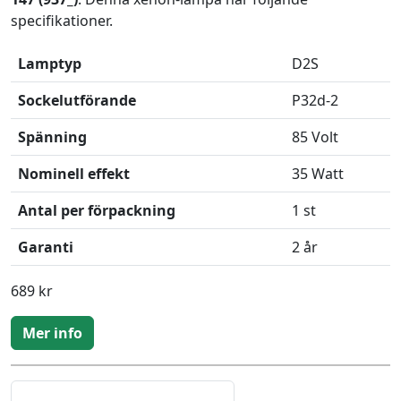
specifikationer.
Lamptyp
D2S
Sockelutförande
P32d-2
Spänning
85 Volt
Nominell effekt
35 Watt
Antal per förpackning
1 st
Garanti
2 år
689 kr
Mer info