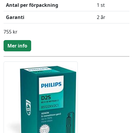
Antal per förpackning
1 st
Garanti
2 år
755 kr
Mer info