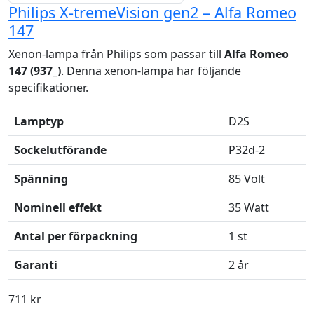
Philips X-tremeVision gen2 – Alfa Romeo
147
Xenon-lampa från Philips som passar till
Alfa Romeo
147 (937_)
. Denna xenon-lampa har följande
specifikationer.
Lamptyp
D2S
Sockelutförande
P32d-2
Spänning
85 Volt
Nominell effekt
35 Watt
Antal per förpackning
1 st
Garanti
2 år
711 kr