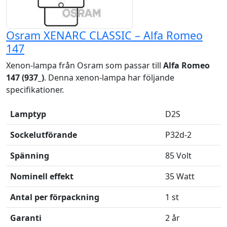
Osram XENARC CLASSIC – Alfa Romeo
147
Xenon-lampa från Osram som passar till
Alfa Romeo
147 (937_)
. Denna xenon-lampa har följande
specifikationer.
Lamptyp
D2S
Sockelutförande
P32d-2
Spänning
85 Volt
Nominell effekt
35 Watt
Antal per förpackning
1 st
Garanti
2 år