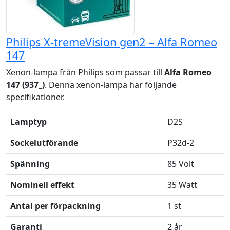
Philips X-tremeVision gen2 – Alfa Romeo
147
Xenon-lampa från Philips som passar till
Alfa Romeo
147 (937_)
. Denna xenon-lampa har följande
specifikationer.
Lamptyp
D2S
Sockelutförande
P32d-2
Spänning
85 Volt
Nominell effekt
35 Watt
Antal per förpackning
1 st
Garanti
2 år