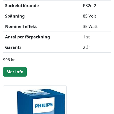
Sockelutförande
P32d-2
Spänning
85 Volt
Nominell effekt
35 Watt
Antal per förpackning
1 st
Garanti
2 år
996 kr
Mer info