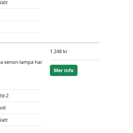
Watt
1 248 kr
na xenon-lampa har
Mer info
2d-2
olt
Watt