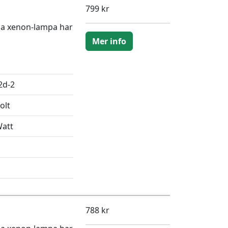
799 kr
na xenon-lampa har
Mer info
2d-2
olt
Watt
788 kr