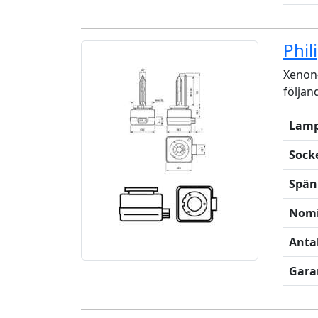
Phil
Xenon-
följan
Lamp
Sock
Spän
Nomi
Anta
Gara