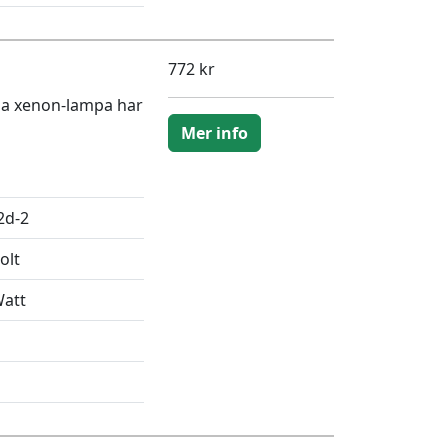
772 kr
na xenon-lampa har
Mer info
2d-2
olt
Watt