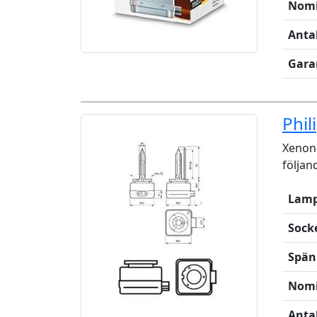
Nomi
Anta
Gara
Phil
Xenon-
följan
Lamp
Sock
Spän
Nomi
Anta