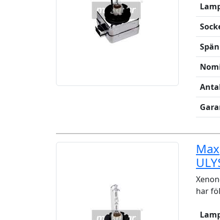
Lamp
Sock
Spän
Nomi
Anta
Gara
Maxg
ULY
Xenon-
har fö
Lamp