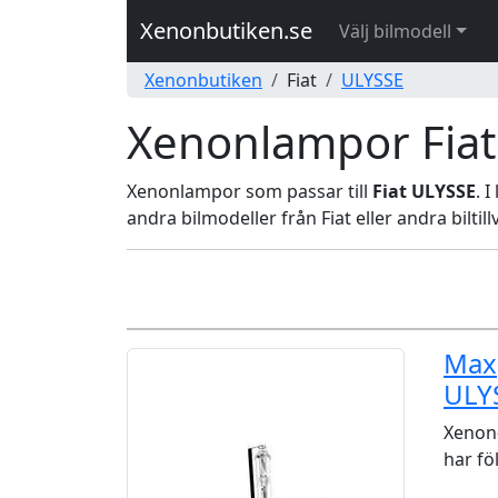
Xenonbutiken.se
Välj bilmodell
Xenonbutiken
Fiat
ULYSSE
Xenonlampor Fiat
Xenonlampor som passar till
Fiat ULYSSE
. 
andra bilmodeller från Fiat eller andra biltill
Maxg
ULY
Xenon-
har fö