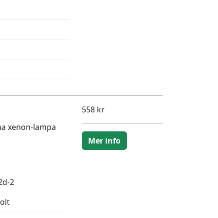
558 kr
na xenon-lampa
Mer info
2d-2
olt