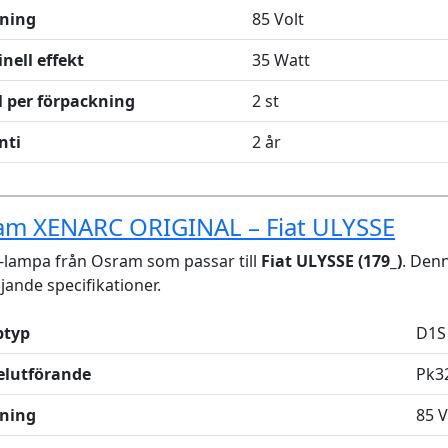
ning
85 Volt
nell effekt
35 Watt
l per förpackning
2 st
nti
2 år
am XENARC ORIGINAL – Fiat ULYSSE
lampa från Osram som passar till
Fiat ULYSSE (179_)
. Den
ljande specifikationer.
typ
D1S
elutförande
Pk3
ning
85 V