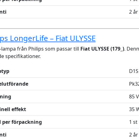
nti
2 år
ips LongerLife – Fiat ULYSSE
lampa från Philips som passar till
Fiat ULYSSE (179_)
. Den
de specifikationer.
typ
D1S
elutförande
Pk3
ning
85 V
nell effekt
35 
l per förpackning
1 st
nti
2 år