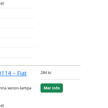
a)
114 – Fiat
284 kr
enna xenon-lampa
Mer info
a)