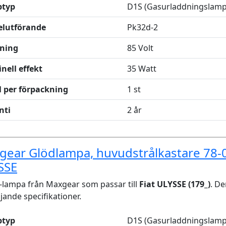
typ
D1S (Gasurladdningslamp
elutförande
Pk32d-2
ning
85 Volt
nell effekt
35 Watt
l per förpackning
1 st
nti
2 år
ear Glödlampa, huvudstrålkastare 78-0
SSE
lampa från Maxgear som passar till
Fiat ULYSSE (179_)
. D
ljande specifikationer.
typ
D1S (Gasurladdningslamp