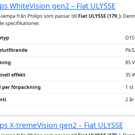
ips WhiteVision gen2 – Fiat ULYSSE
lampa från Philips som passar till
Fiat ULYSSE (179_)
. Den
de specifikationer.
typ
D1S
elutförande
Pk3
ning
85 V
nell effekt
35 
l per förpackning
1 st
nti
2 år
ips X-tremeVision gen2 – Fiat ULYSSE