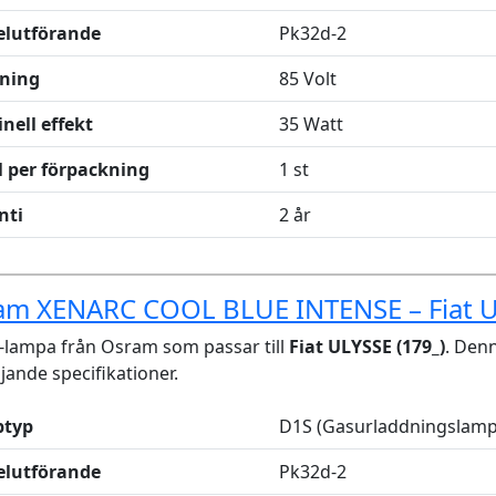
elutförande
Pk32d-2
ning
85 Volt
nell effekt
35 Watt
l per förpackning
1 st
nti
2 år
am XENARC COOL BLUE INTENSE – Fiat 
lampa från Osram som passar till
Fiat ULYSSE (179_)
. Den
ljande specifikationer.
typ
D1S (Gasurladdningslamp
elutförande
Pk32d-2