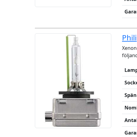
Gara
Phil
Xenon-
följan
Lamp
Sock
Spän
Nomi
Anta
Gara