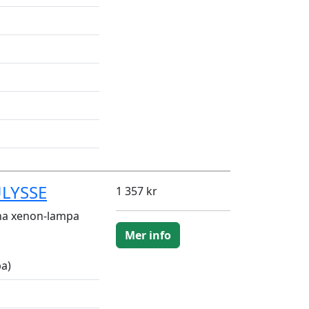
ULYSSE
1 357 kr
na xenon-lampa
Mer info
a)