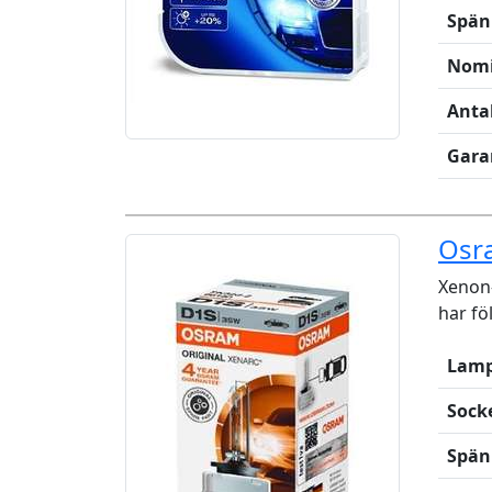
Spän
Nomi
Anta
Gara
Osr
Xenon-
har fö
Lamp
Sock
Spän