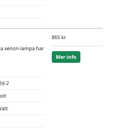
865 kr
na xenon-lampa har
Mer info
2d-2
olt
Watt