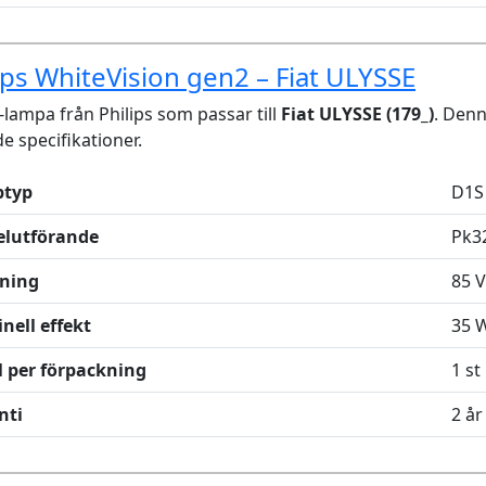
ips WhiteVision gen2 – Fiat ULYSSE
lampa från Philips som passar till
Fiat ULYSSE (179_)
. Den
de specifikationer.
typ
D1S
elutförande
Pk3
ning
85 V
nell effekt
35 
l per förpackning
1 st
nti
2 år