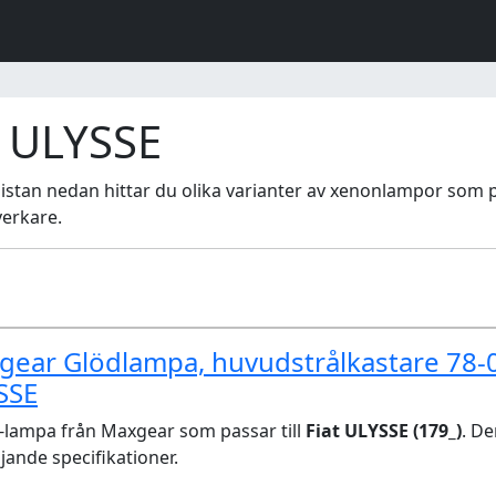
 ULYSSE
I listan nedan hittar du olika varianter av xenonlampor som pas
verkare.
ear Glödlampa, huvudstrålkastare 78-0
SSE
lampa från Maxgear som passar till
Fiat ULYSSE (179_)
. D
ljande specifikationer.