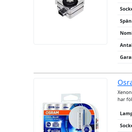
Sock
Spän
Nomi
Anta
Gara
Osr
Xenon-
har fö
Lamp
Sock