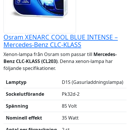
Osram XENARC COOL BLUE INTENSE –
Mercedes-Benz CLC-KLASS
Xenon-lampa från Osram som passar till
Mercedes-
Benz CLC-KLASS (CL203)
. Denna xenon-lampa har
följande specifikationer.
Lamptyp
D1S (Gasurladdningslampa)
Sockelutförande
Pk32d-2
Spänning
85 Volt
Nominell effekt
35 Watt
Antal per förpackning
2 st