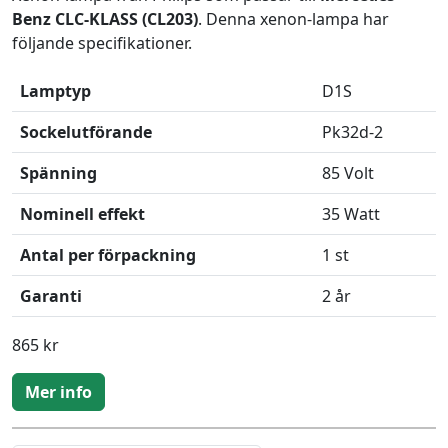
Benz CLC-KLASS (CL203)
. Denna xenon-lampa har
följande specifikationer.
Lamptyp
D1S
Sockelutförande
Pk32d-2
Spänning
85 Volt
Nominell effekt
35 Watt
Antal per förpackning
1 st
Garanti
2 år
865 kr
Mer info