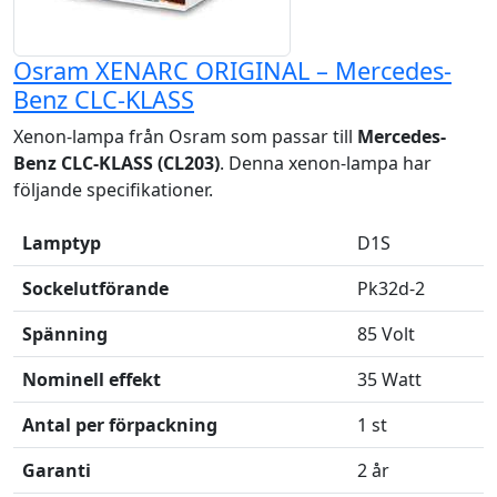
Osram XENARC ORIGINAL – Mercedes-
Benz CLC-KLASS
Xenon-lampa från Osram som passar till
Mercedes-
Benz CLC-KLASS (CL203)
. Denna xenon-lampa har
följande specifikationer.
Lamptyp
D1S
Sockelutförande
Pk32d-2
Spänning
85 Volt
Nominell effekt
35 Watt
Antal per förpackning
1 st
Garanti
2 år