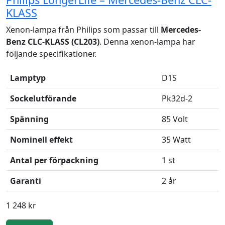
KLASS
Xenon-lampa från Philips som passar till
Mercedes-
Benz CLC-KLASS (CL203)
. Denna xenon-lampa har
följande specifikationer.
Lamptyp
D1S
Sockelutförande
Pk32d-2
Spänning
85 Volt
Nominell effekt
35 Watt
Antal per förpackning
1 st
Garanti
2 år
1 248 kr