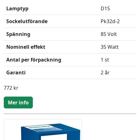
Lamptyp
D1S
Sockelutförande
Pk32d-2
Spänning
85 Volt
Nominell effekt
35 Watt
Antal per förpackning
1 st
Garanti
2 år
772 kr
Mer info