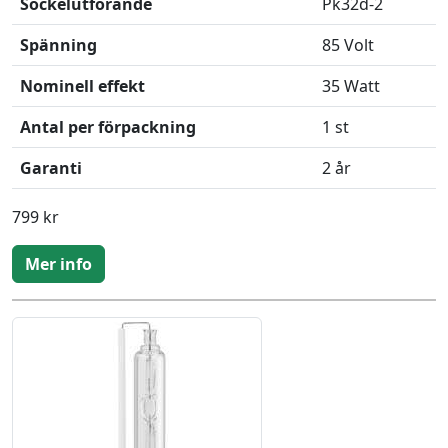
Sockelutförande
Pk32d-2
Spänning
85 Volt
Nominell effekt
35 Watt
Antal per förpackning
1 st
Garanti
2 år
799 kr
Mer info