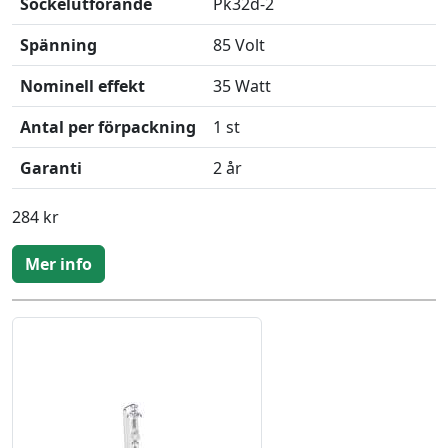
Sockelutförande
Pk32d-2
Spänning
85 Volt
Nominell effekt
35 Watt
Antal per förpackning
1 st
Garanti
2 år
284 kr
Mer info