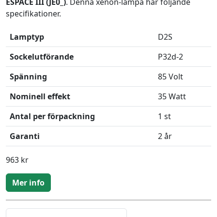
ESPACE III (JE0_)
. Denna xenon-lampa har följande
specifikationer.
Lamptyp
D2S
Sockelutförande
P32d-2
Spänning
85 Volt
Nominell effekt
35 Watt
Antal per förpackning
1 st
Garanti
2 år
963 kr
Mer info