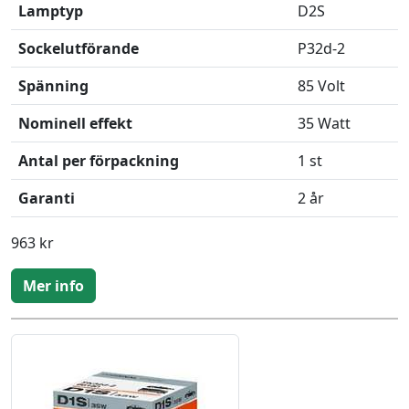
Lamptyp
D2S
Sockelutförande
P32d-2
Spänning
85 Volt
Nominell effekt
35 Watt
Antal per förpackning
1 st
Garanti
2 år
963 kr
Mer info