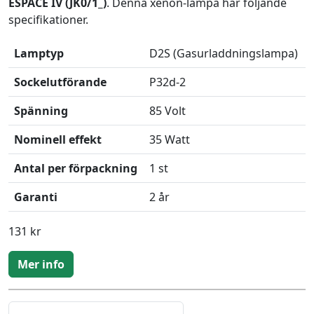
ESPACE IV (JK0/1_)
. Denna xenon-lampa har följande
specifikationer.
Lamptyp
D2S (Gasurladdningslampa)
Sockelutförande
P32d-2
Spänning
85 Volt
Nominell effekt
35 Watt
Antal per förpackning
1 st
Garanti
2 år
131 kr
Mer info