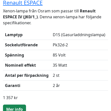
Renault ESPACE
Xenon-lampa från Osram som passar till
Renault
ESPACE IV (JK0/1_)
. Denna xenon-lampa har följande
specifikationer.
Lamptyp
D1S (Gasurladdningslampa)
Sockelutförande
Pk32d-2
Spänning
85 Volt
Nominell effekt
35 Watt
Antal per förpackning
2 st
Garanti
2 år
1 357 kr
Mer info