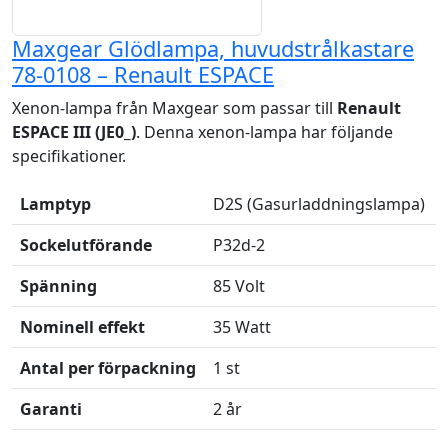
Maxgear Glödlampa, huvudstrålkastare
78-0108 – Renault ESPACE
Xenon-lampa från Maxgear som passar till
Renault
ESPACE III (JE0_)
. Denna xenon-lampa har följande
specifikationer.
Lamptyp
D2S (Gasurladdningslampa)
Sockelutförande
P32d-2
Spänning
85 Volt
Nominell effekt
35 Watt
Antal per förpackning
1 st
Garanti
2 år