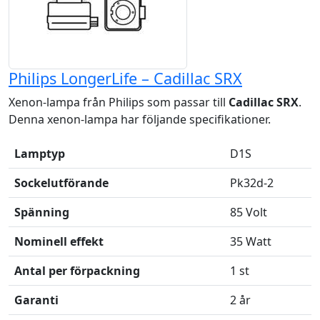
Philips LongerLife – Cadillac SRX
Xenon-lampa från Philips som passar till
Cadillac SRX
.
Denna xenon-lampa har följande specifikationer.
Lamptyp
D1S
Sockelutförande
Pk32d-2
Spänning
85 Volt
Nominell effekt
35 Watt
Antal per förpackning
1 st
Garanti
2 år