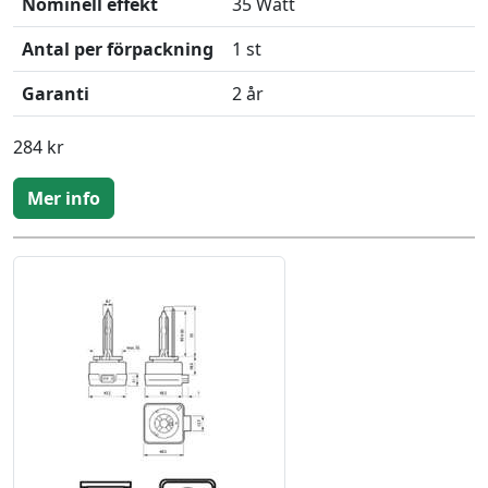
Nominell effekt
35 Watt
Antal per förpackning
1 st
Garanti
2 år
284 kr
Mer info