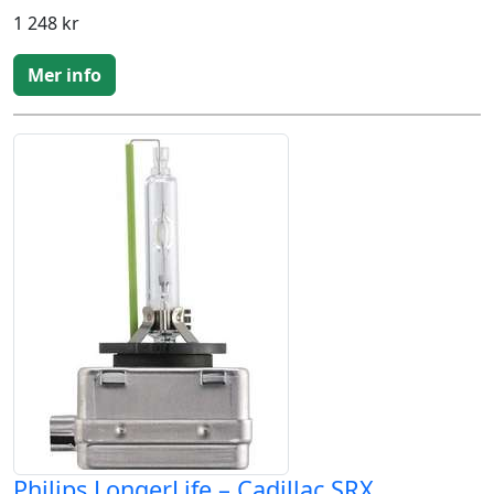
1 248 kr
Mer info
Philips LongerLife – Cadillac SRX