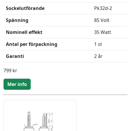
Sockelutförande
Pk32d-2
Spänning
85 Volt
Nominell effekt
35 Watt
Antal per förpackning
1 st
Garanti
2 år
799 kr
Mer info