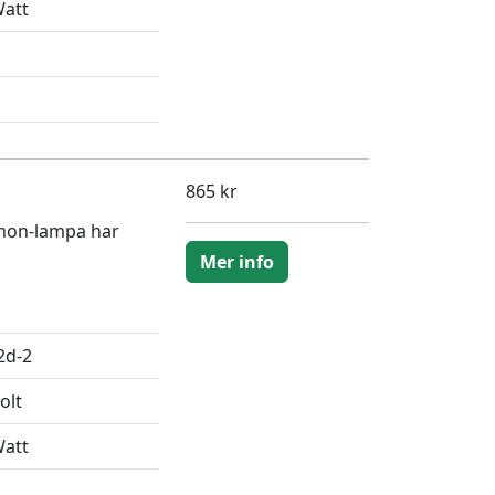
Watt
865 kr
enon-lampa har
Mer info
2d-2
olt
Watt