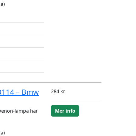
a)
-0114 – Bmw
284 kr
 xenon-lampa har
Mer info
a)