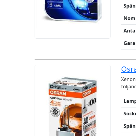
Spän
Nomi
Anta
Gara
Osr
Xenon-
följan
Lamp
Sock
Spän