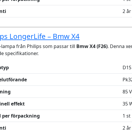
nti
2 år
ips LongerLife – Bmw X4
lampa från Philips som passar till
Bmw X4 (F26)
. Denna x
de specifikationer.
typ
D1S
elutförande
Pk3
ning
85 V
nell effekt
35 
l per förpackning
1 st
nti
2 år