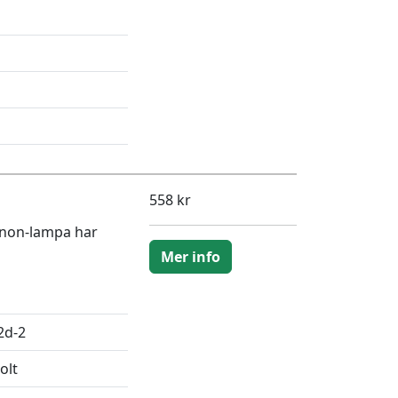
558 kr
enon-lampa har
Mer info
2d-2
olt