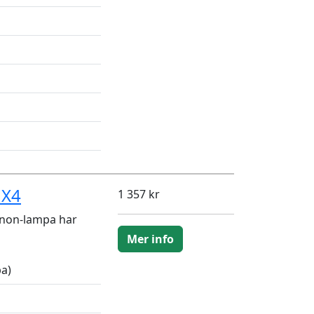
 X4
1 357 kr
enon-lampa har
Mer info
a)