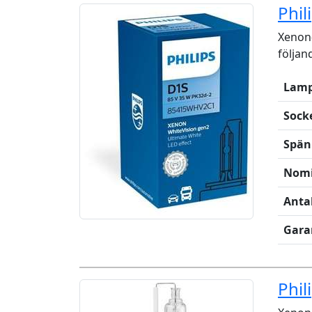
Phil
Xenon-
följan
Lamp
Sock
Spän
Nomi
Anta
Gara
Phil