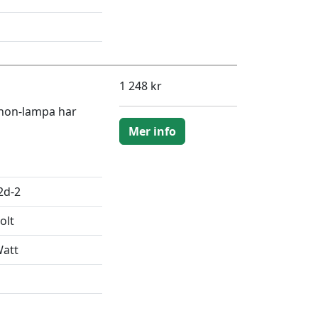
1 248 kr
enon-lampa har
Mer info
2d-2
olt
Watt