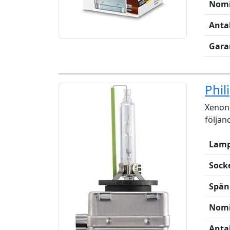
Nomi
Anta
Gara
Phil
Xenon-
följan
Lamp
Sock
Spän
Nomi
Anta