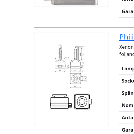
Gara
Phil
Xenon-
följan
Lamp
Sock
Spän
Nomi
Anta
Gara