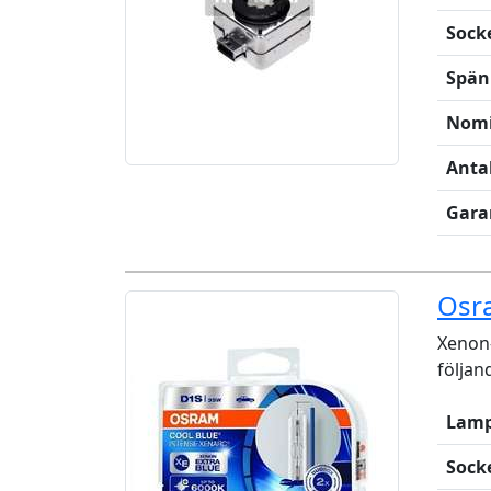
Sock
Spän
Nomi
Anta
Gara
Osr
Xenon-
följan
Lamp
Sock