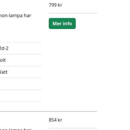
799 kr
enon-lampa har
Mer info
2d-2
olt
Watt
854 kr