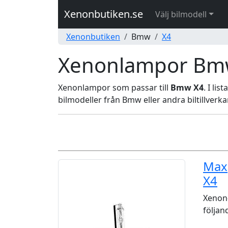
Xenonbutiken.se
Välj bilmodell
Xenonbutiken
Bmw
X4
Xenonlampor Bm
Xenonlampor som passar till
Bmw X4
. I li
bilmodeller från Bmw eller andra biltillverka
Max
X4
Xenon-
följan