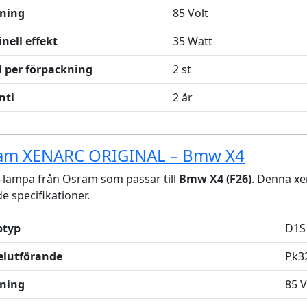
ning
85 Volt
nell effekt
35 Watt
l per förpackning
2 st
nti
2 år
am XENARC ORIGINAL – Bmw X4
lampa från Osram som passar till
Bmw X4 (F26)
. Denna x
de specifikationer.
typ
D1S
elutförande
Pk3
ning
85 V