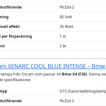
elutförande
Pk32d-2
ning
85 Volt
nell effekt
35 Watt
l per förpackning
1 st
nti
2 år
am XENARC COOL BLUE INTENSE – Bmw
lampa från Osram som passar till
Bmw X4 (F26)
. Denna x
de specifikationer.
typ
D1S (Gasurladdningslamp
elutförande
Pk32d-2