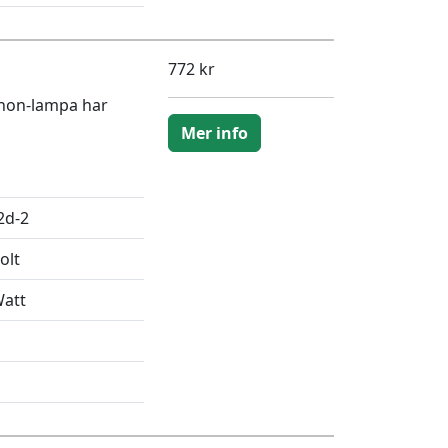
772 kr
enon-lampa har
Mer info
2d-2
olt
Watt