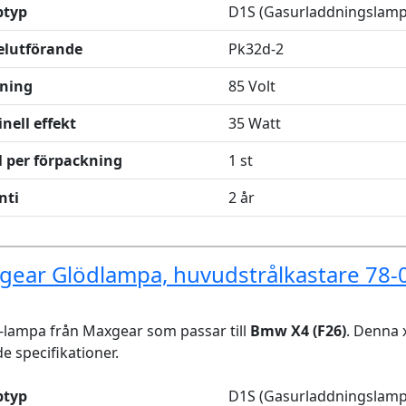
typ
D1S (Gasurladdningslamp
elutförande
Pk32d-2
ning
85 Volt
nell effekt
35 Watt
l per förpackning
1 st
nti
2 år
gear Glödlampa, huvudstrålkastare 78
lampa från Maxgear som passar till
Bmw X4 (F26)
. Denna
de specifikationer.
typ
D1S (Gasurladdningslamp