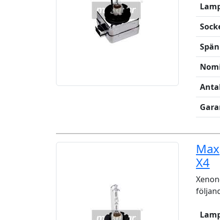
Lamp
Sock
Spän
Nomi
Anta
Gara
Max
X4
Xenon-
följan
Lamp