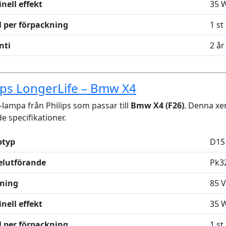
nell effekt
35 
l per förpackning
1 st
nti
2 år
ips LongerLife – Bmw X4
lampa från Philips som passar till
Bmw X4 (F26)
. Denna x
de specifikationer.
typ
D1S
elutförande
Pk3
ning
85 V
nell effekt
35 
l per förpackning
1 st