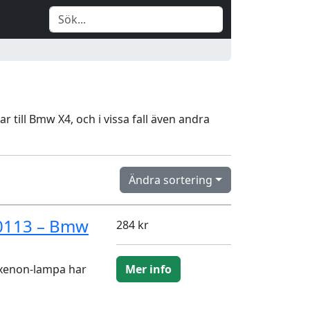
r till Bmw X4, och i vissa fall även andra
Ändra sortering
-0113 – Bmw
284 kr
 xenon-lampa har
Mer info