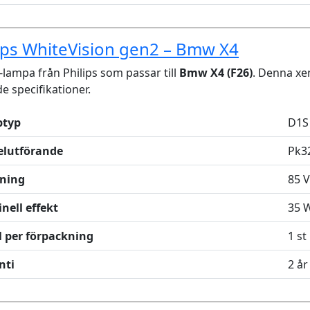
ips WhiteVision gen2 – Bmw X4
lampa från Philips som passar till
Bmw X4 (F26)
. Denna x
de specifikationer.
typ
D1S
elutförande
Pk3
ning
85 V
nell effekt
35 
l per förpackning
1 st
nti
2 år