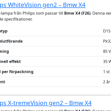
ips WhiteVision gen2 – Bmw X4
lampa från Philips som passar till
Bmw X4 (F26)
. Denna x
de specifikationer.
typ
D1S
elutförande
Pk3
ning
85 V
nell effekt
35 
l per förpackning
1 st
nti
2 år
ips X-tremeVision gen2 – Bmw X4