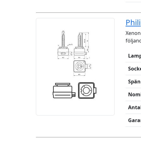
Phil
Xenon-
följan
Lamp
Sock
Spän
Nomi
Anta
Gara