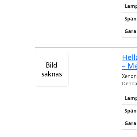
Lamp
Spän
Gara
Hel
– M
Xenon-
Denna 
Lamp
Spän
Gara