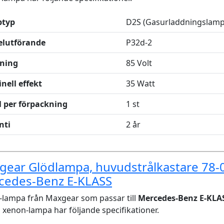
typ
D2S (Gasurladdningslamp
elutförande
P32d-2
ning
85 Volt
nell effekt
35 Watt
l per förpackning
1 st
nti
2 år
ear Glödlampa, huvudstrålkastare 78-
cedes-Benz E-KLASS
lampa från Maxgear som passar till
Mercedes-Benz E-KLAS
xenon-lampa har följande specifikationer.