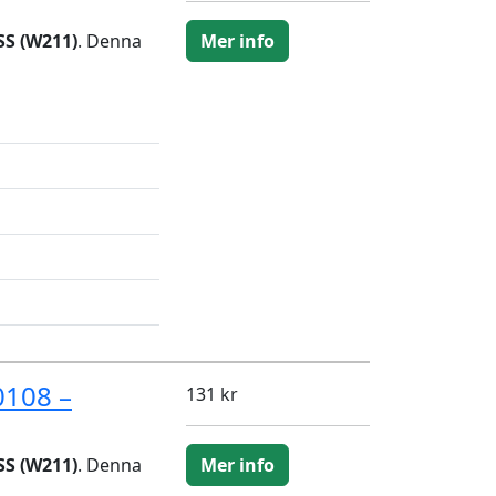
SS (W211)
. Denna
Mer info
0108 –
131 kr
SS (W211)
. Denna
Mer info