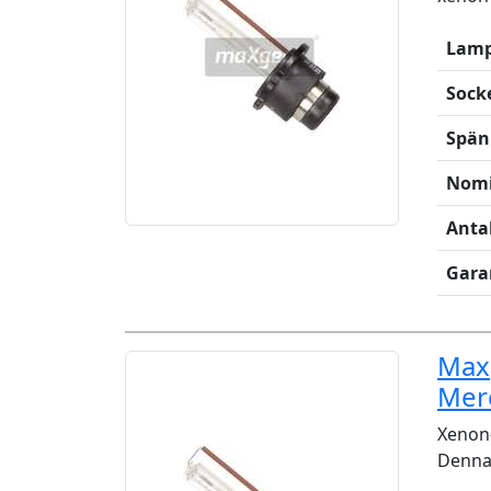
Lamp
Sock
Spän
Nomi
Anta
Gara
Maxg
Mer
Xenon-
Denna 