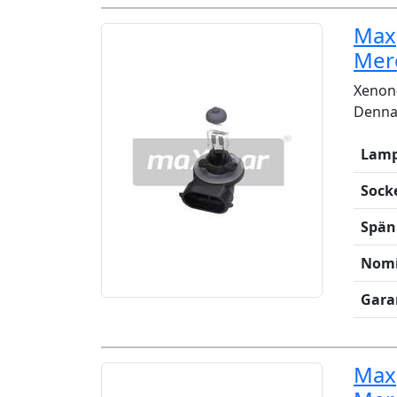
Maxg
Mer
Xenon-
Denna 
Lamp
Sock
Spän
Nomi
Gara
Maxg