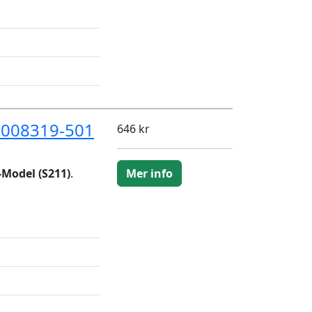
D008319-501
646 kr
-Model (S211)
.
Mer info