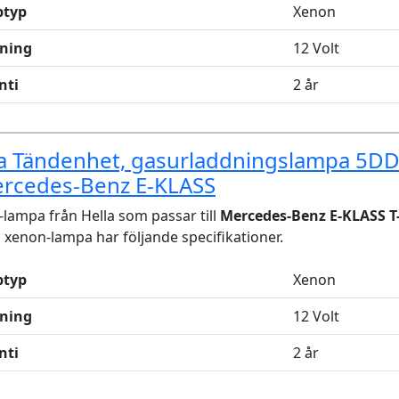
typ
Xenon
ning
12 Volt
nti
2 år
la Tändenhet, gasurladdningslampa 5D
ercedes-Benz E-KLASS
lampa från Hella som passar till
Mercedes-Benz E-KLASS T
xenon-lampa har följande specifikationer.
typ
Xenon
ning
12 Volt
nti
2 år