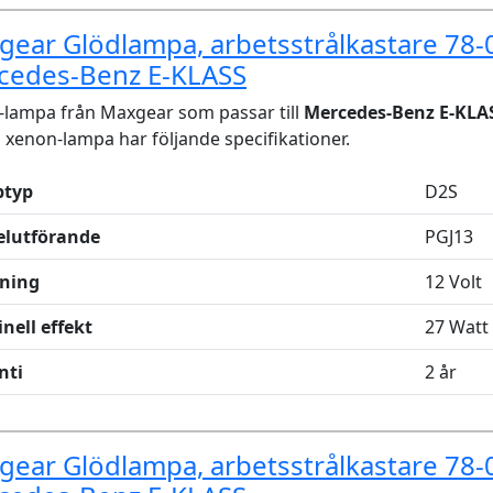
ear Glödlampa, arbetsstrålkastare 78-
cedes-Benz E-KLASS
lampa från Maxgear som passar till
Mercedes-Benz E-KLAS
xenon-lampa har följande specifikationer.
typ
D2S
elutförande
PGJ13
ning
12 Volt
nell effekt
27 Watt
nti
2 år
ear Glödlampa, arbetsstrålkastare 78-