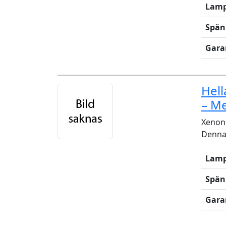
Lamp
Spän
Gara
Hel
– M
Xenon-
Denna 
Lamp
Spän
Gara