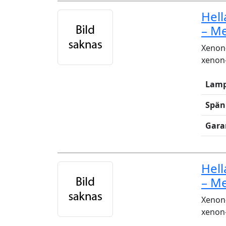
Hel
– M
Xenon-
xenon-
Lamp
Spän
Gara
Hel
– M
Xenon-
xenon-