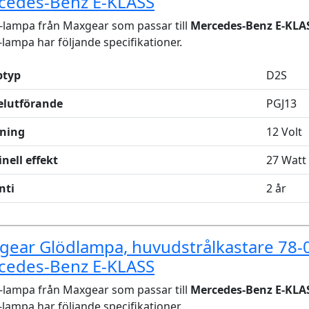
cedes-Benz E-KLASS
lampa från Maxgear som passar till
Mercedes-Benz E-KLA
lampa har följande specifikationer.
typ
D2S
elutförande
PGJ13
ning
12 Volt
nell effekt
27 Watt
nti
2 år
ear Glödlampa, huvudstrålkastare 78-
cedes-Benz E-KLASS
lampa från Maxgear som passar till
Mercedes-Benz E-KLA
lampa har följande specifikationer.