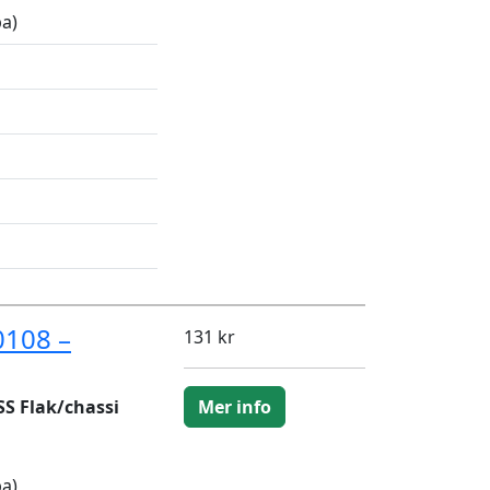
a)
0108 –
131 kr
S Flak/chassi
Mer info
a)