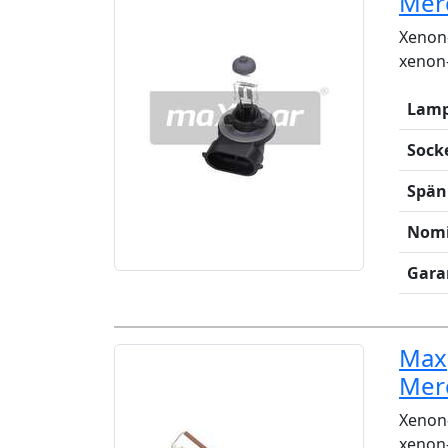
Mer
Xenon-
xenon-
Lamp
Sock
Spän
Nomi
Gara
Maxg
Mer
Xenon-
xenon-