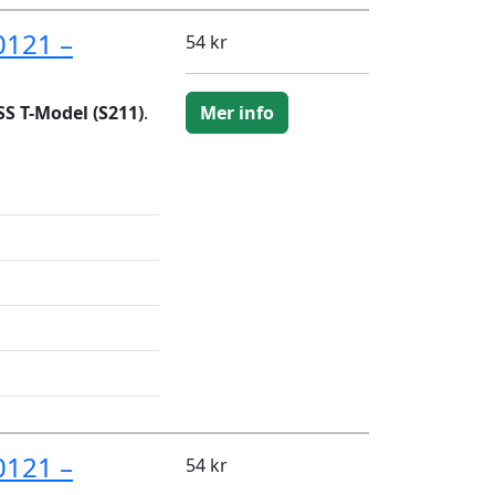
0121 –
54 kr
S T-Model (S211)
.
Mer info
0121 –
54 kr