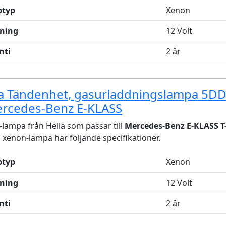
typ
Xenon
ning
12 Volt
nti
2 år
la Tändenhet, gasurladdningslampa 5D
ercedes-Benz E-KLASS
lampa från Hella som passar till
Mercedes-Benz E-KLASS T
xenon-lampa har följande specifikationer.
typ
Xenon
ning
12 Volt
nti
2 år