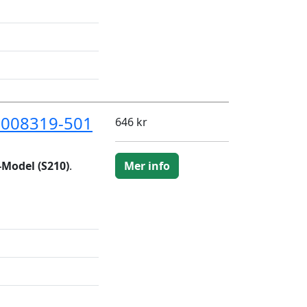
D008319-501
646 kr
-Model (S210)
.
Mer info