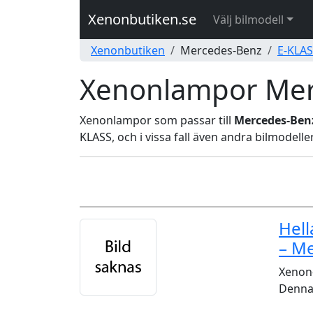
Xenonbutiken.se
Välj bilmodell
Xenonbutiken
Mercedes-Benz
E-KLA
Xenonlampor Mer
Xenonlampor som passar till
Mercedes-Ben
KLASS, och i vissa fall även andra bilmodelle
Hel
– M
Xenon-
Denna 