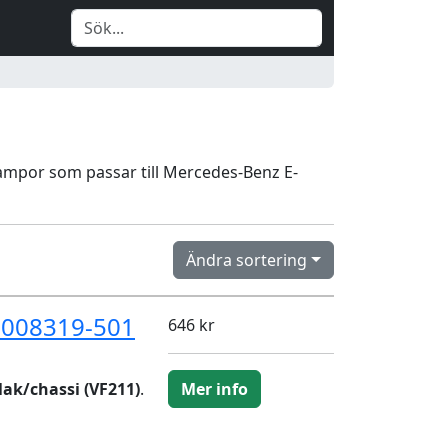
nlampor som passar till Mercedes-Benz E-
Ändra sortering
D008319-501
646 kr
ak/chassi (VF211)
.
Mer info