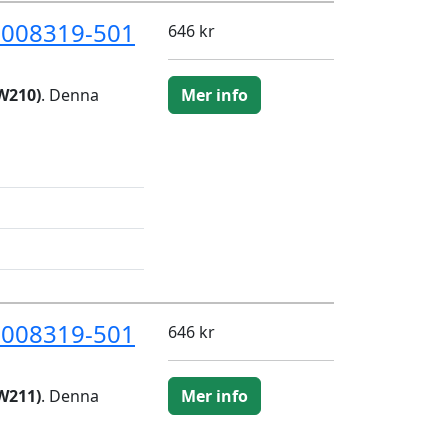
D008319-501
646 kr
W210)
. Denna
Mer info
D008319-501
646 kr
W211)
. Denna
Mer info