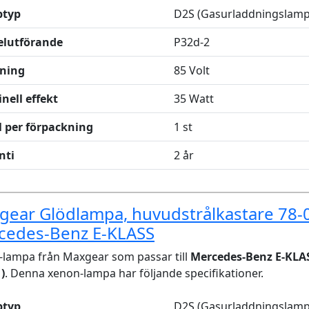
typ
D2S (Gasurladdningslamp
elutförande
P32d-2
ning
85 Volt
nell effekt
35 Watt
l per förpackning
1 st
nti
2 år
ear Glödlampa, huvudstrålkastare 78-
cedes-Benz E-KLASS
lampa från Maxgear som passar till
Mercedes-Benz E-KLAS
)
. Denna xenon-lampa har följande specifikationer.
typ
D2S (Gasurladdningslamp