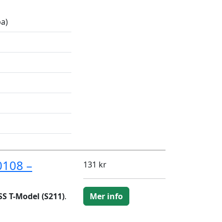
a)
0108 –
131 kr
S T-Model (S211)
.
Mer info