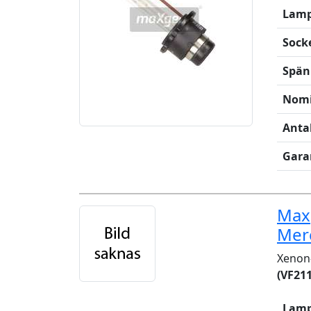
Lamp
Sock
Spän
Nomi
Anta
Gara
Maxg
Mer
Xenon-
(VF211
Lamp