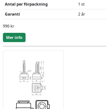
Antal per förpackning
1 st
Garanti
2 år
996 kr
Mer info