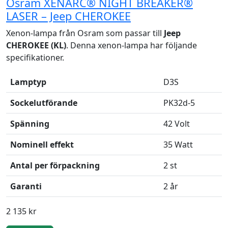
Osram XENARC® NIGHT BREAKER®
LASER – Jeep CHEROKEE
Xenon-lampa från Osram som passar till
Jeep
CHEROKEE (KL)
. Denna xenon-lampa har följande
specifikationer.
Lamptyp
D3S
Sockelutförande
PK32d-5
Spänning
42 Volt
Nominell effekt
35 Watt
Antal per förpackning
2 st
Garanti
2 år
2 135 kr