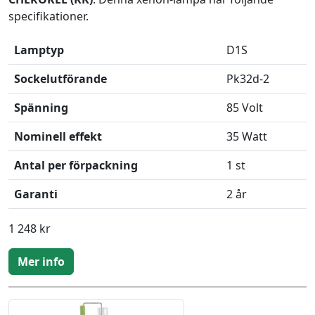
specifikationer.
Lamptyp
D1S
Sockelutförande
Pk32d-2
Spänning
85 Volt
Nominell effekt
35 Watt
Antal per förpackning
1 st
Garanti
2 år
1 248 kr
Mer info