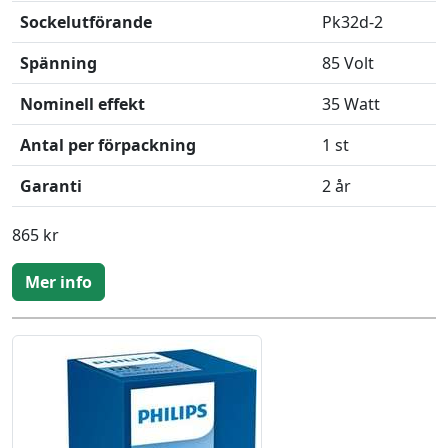
Sockelutförande
Pk32d-2
Spänning
85 Volt
Nominell effekt
35 Watt
Antal per förpackning
1 st
Garanti
2 år
865 kr
Mer info