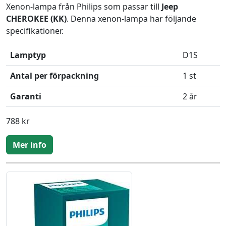
Xenon-lampa från Philips som passar till
Jeep
CHEROKEE (KK)
. Denna xenon-lampa har följande
specifikationer.
Lamptyp
D1S
Antal per förpackning
1 st
Garanti
2 år
788 kr
Mer info