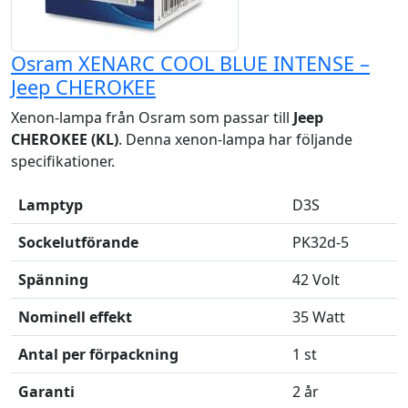
Osram XENARC COOL BLUE INTENSE –
Jeep CHEROKEE
Xenon-lampa från Osram som passar till
Jeep
CHEROKEE (KL)
. Denna xenon-lampa har följande
specifikationer.
Lamptyp
D3S
Sockelutförande
PK32d-5
Spänning
42 Volt
Nominell effekt
35 Watt
Antal per förpackning
1 st
Garanti
2 år