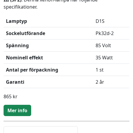
specifikationer.
Lamptyp
D1S
Sockelutförande
Pk32d-2
Spänning
85 Volt
Nominell effekt
35 Watt
Antal per förpackning
1 st
Garanti
2 år
865 kr
Mer info