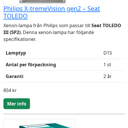
Philips X-tremeVision gen2 – Seat
TOLEDO
Xenon-lampa från Philips som passar till
Seat TOLEDO
III (5P2)
. Denna xenon-lampa har följande
specifikationer.
Lamptyp
D1S
Antal per förpackning
1 st
Garanti
2 år
854 kr
Mer info