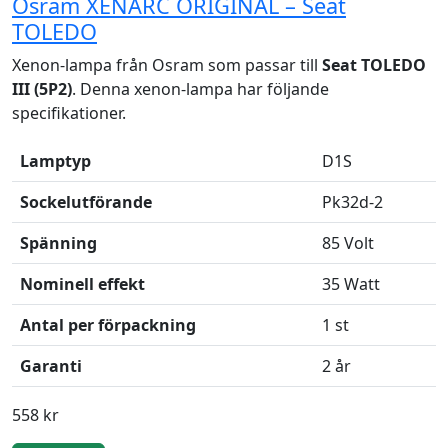
Osram XENARC ORIGINAL – Seat
TOLEDO
Xenon-lampa från Osram som passar till
Seat TOLEDO
III (5P2)
. Denna xenon-lampa har följande
specifikationer.
Lamptyp
D1S
Sockelutförande
Pk32d-2
Spänning
85 Volt
Nominell effekt
35 Watt
Antal per förpackning
1 st
Garanti
2 år
558 kr