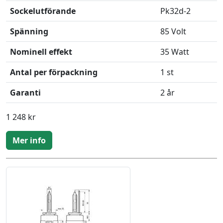
Sockelutförande
Pk32d-2
Spänning
85 Volt
Nominell effekt
35 Watt
Antal per förpackning
1 st
Garanti
2 år
1 248 kr
Mer info