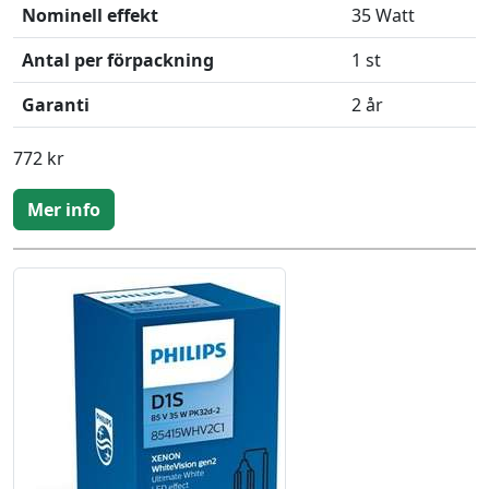
Nominell effekt
35 Watt
Antal per förpackning
1 st
Garanti
2 år
772 kr
Mer info