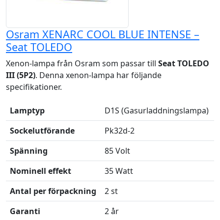
Osram XENARC COOL BLUE INTENSE –
Seat TOLEDO
Xenon-lampa från Osram som passar till
Seat TOLEDO
III (5P2)
. Denna xenon-lampa har följande
specifikationer.
Lamptyp
D1S (Gasurladdningslampa)
Sockelutförande
Pk32d-2
Spänning
85 Volt
Nominell effekt
35 Watt
Antal per förpackning
2 st
Garanti
2 år